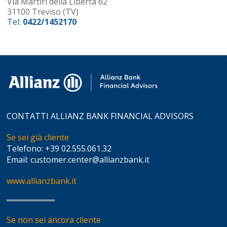
Via Martiri della Libertà 62
31100 Treviso
(TV)
Tel
:
0422/1452170
CONTATTI ALLIANZ BANK FINANCIAL ADVISORS
Se sei già cliente
Telefono:
+39 02.555.061.32
Email:
customer.center@allianzbank.it
www.allianzbank.it
Se non sei ancora cliente